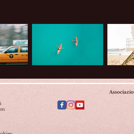
Associazi
i
com
okies