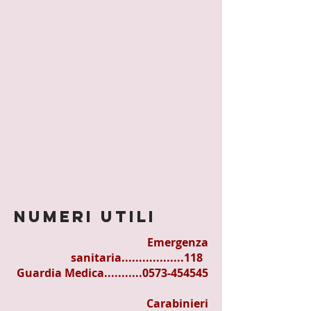
NUMERI UTILI
Emergenza
sanitaria..................118
Guardia Medica...........0573-454545
Carabinieri