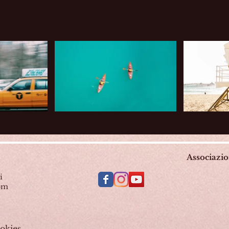
Associazi
i
com
okies