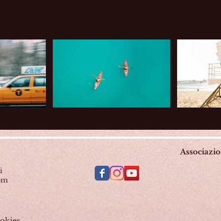
Associazi
i
com
okies