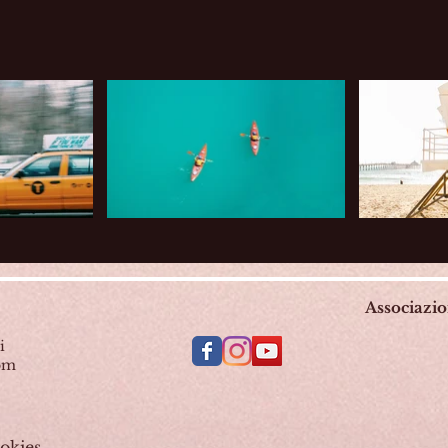
Associazi
i
com
okies